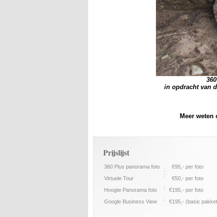
360
in opdracht van 
Meer weten o
Prijslijst
360 Plus panorama foto
€95,- per foto
:
:
Virtuele Tour
€50,- per foto
:
Hoogte Panorama foto
€195,- per foto
:
Google Business View
€195,- (basic pakke