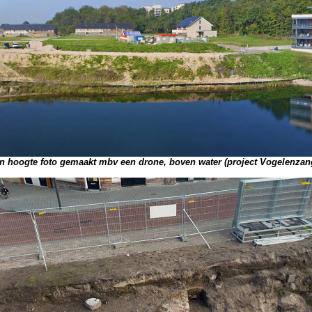
n hoogte foto gemaakt mbv een drone, boven water (project Vogelenza