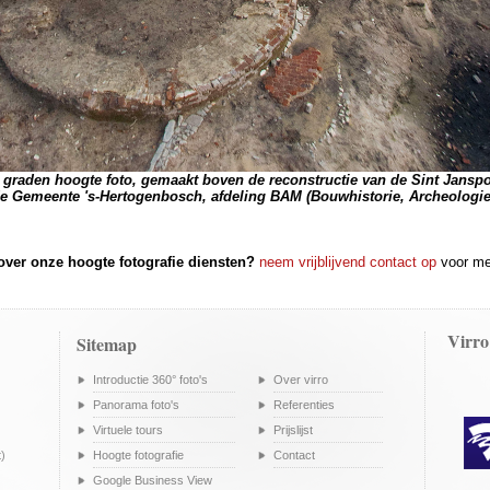
 graden hoogte foto, gemaakt boven de reconstructie van de Sint Janspo
de Gemeente 's-Hertogenbosch, afdeling BAM (Bouwhistorie, Archeolog
ver onze hoogte fotografie diensten?
neem vrijblijvend contact op
voor mee
Virro
Sitemap
Introductie 360° foto's
Over virro
Panorama foto's
Referenties
Virtuele tours
Prijslijst
t)
Hoogte fotografie
Contact
Google Business View