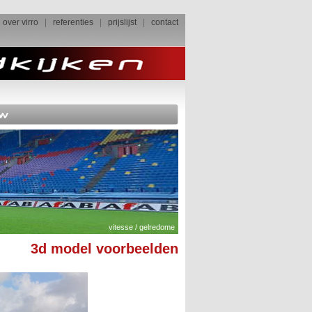
over virro
|
referenties
|
prijslijst
|
contact
3d model voorbeelden