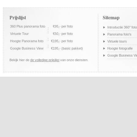
Prijslijst
Sitemap
360 Plus panorama foto
€95,- per foto
Introductie 360° foto
:
:
Virtuele Tour
€50,- per foto
Panorama foto's
:
Hoogte Panorama foto
€195,- per foto
Virtuele tours
:
Google Business View
€195,- (basic pakket)
Hoogte fotografie
Google Business V
Bekijk hier de
de volledige prijslijst
van onze diensten.