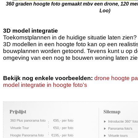
360 graden hoogte foto gemaakt mbv een drone, 120 met
Loo)
3D model integratie
Toekomstplannen in de huidige situatie laten zien?
3D modellen in een hoogte foto kan op een realist
bouwplannen worden getoond. Tevens kunt u op dez
omgeving van een nog te bouwen woning laten zie
Bekijk nog enkele voorbeelden:
drone hoogte pa
model integratie in hoogte foto's
Prijslijst
Sitemap
360 Plus panorama foto
€95,- per foto
Introductie 360° foto
:
:
Virtuele Tour
€50,- per foto
Panorama foto's
:
Hoogte Panorama foto
€195,- per foto
Virtuele tours