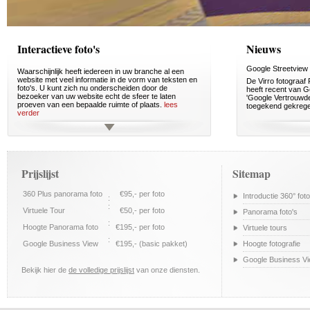
Interactieve foto's
Nieuws
Google Streetview
Waarschijnlijk heeft iedereen in uw branche al een
website met veel informatie in de vorm van teksten en
De Virro fotograaf
foto's. U kunt zich nu onderscheiden door de
heeft recent van G
bezoeker van uw website echt de sfeer te laten
'Google Vertrouwde
proeven van een bepaalde ruimte of plaats.
lees
toegekend gekreg
verder
Prijslijst
Sitemap
360 Plus panorama foto
€95,- per foto
Introductie 360° foto
:
:
Virtuele Tour
€50,- per foto
Panorama foto's
:
Hoogte Panorama foto
€195,- per foto
Virtuele tours
:
Google Business View
€195,- (basic pakket)
Hoogte fotografie
Google Business V
Bekijk hier de
de volledige prijslijst
van onze diensten.